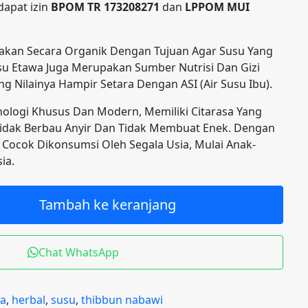
apat izin
BPOM TR 173208271
dan
LPPOM MUI
akan Secara Organik Dengan Tujuan Agar Susu Yang
usu Etawa Juga Merupakan Sumber Nutrisi Dan Gizi
g Nilainya Hampir Setara Dengan ASI (Air Susu Ibu).
logi Khusus Dan Modern, Memiliki Citarasa Yang
idak Berbau Anyir Dan Tidak Membuat Enek. Dengan
Cocok Dikonsumsi Oleh Segala Usia, Mulai Anak-
ia.
Tambah ke keranjang
Chat WhatsApp
a
,
herbal
,
susu
,
thibbun nabawi