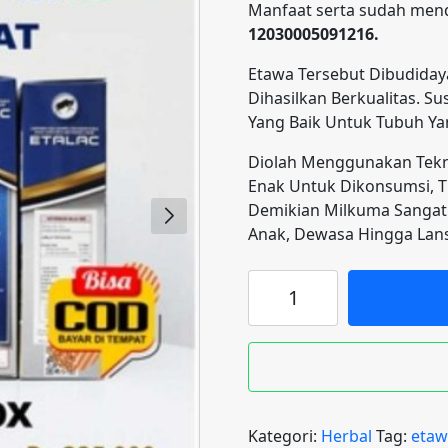
Manfaat serta sudah mend
12030005091216.
Etawa Tersebut Dibudiday
Dihasilkan Berkualitas. S
Yang Baik Untuk Tubuh Yan
Diolah Menggunakan Tekno
Enak Untuk Dikonsumsi, T
Demikian Milkuma Sangat 
Anak, Dewasa Hingga Lans
Kuantitas
Etalac
-
Susu
Etawa
Kategori:
Herbal
Tag:
etaw